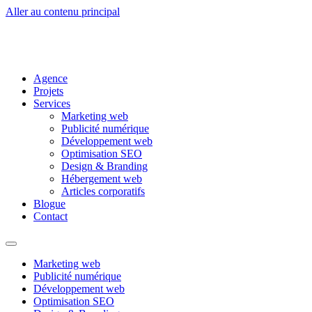
Aller au contenu principal
Agence
Projets
Services
Marketing web
Publicité numérique
Développement web
Optimisation SEO
Design & Branding
Hébergement web
Articles corporatifs
Blogue
Contact
Marketing web
Publicité numérique
Développement web
Optimisation SEO