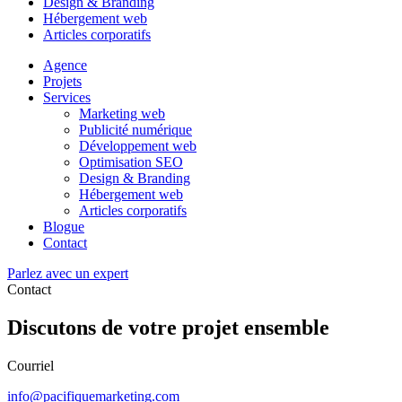
Design & Branding
Hébergement web
Articles corporatifs
Agence
Projets
Services
Marketing web
Publicité numérique
Développement web
Optimisation SEO
Design & Branding
Hébergement web
Articles corporatifs
Blogue
Contact
Parlez avec un expert
Contact
Discutons de votre
projet ensemble
Courriel
info@pacifiquemarketing.com