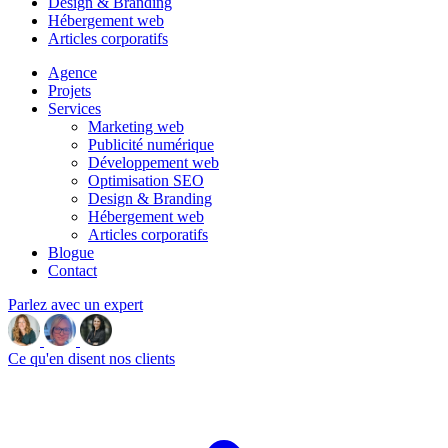
Design & Branding
Hébergement web
Articles corporatifs
Agence
Projets
Services
Marketing web
Publicité numérique
Développement web
Optimisation SEO
Design & Branding
Hébergement web
Articles corporatifs
Blogue
Contact
Parlez avec un expert
Ce qu'en disent nos clients