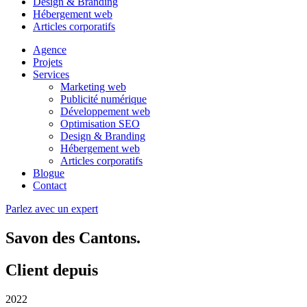
Design & Branding
Hébergement web
Articles corporatifs
Agence
Projets
Services
Marketing web
Publicité numérique
Développement web
Optimisation SEO
Design & Branding
Hébergement web
Articles corporatifs
Blogue
Contact
Parlez avec un expert
Savon des Cantons
.
Client depuis
2022