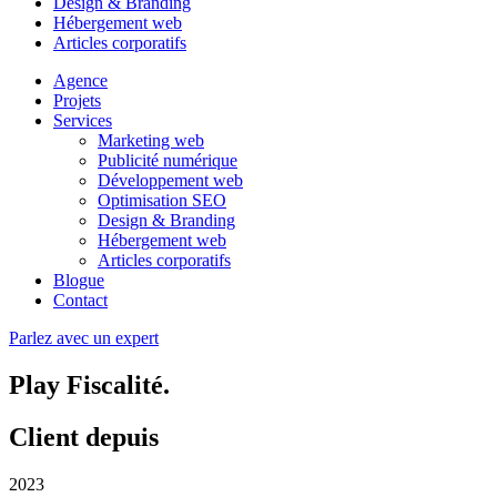
Design & Branding
Hébergement web
Articles corporatifs
Agence
Projets
Services
Marketing web
Publicité numérique
Développement web
Optimisation SEO
Design & Branding
Hébergement web
Articles corporatifs
Blogue
Contact
Parlez avec un expert
Play Fiscalité
.
Client depuis
2023