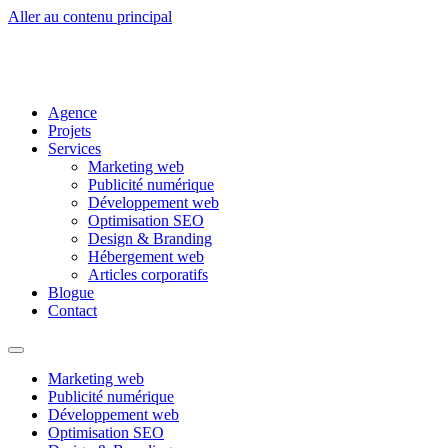
Aller au contenu principal
Agence
Projets
Services
Marketing web
Publicité numérique
Développement web
Optimisation SEO
Design & Branding
Hébergement web
Articles corporatifs
Blogue
Contact
Marketing web
Publicité numérique
Développement web
Optimisation SEO