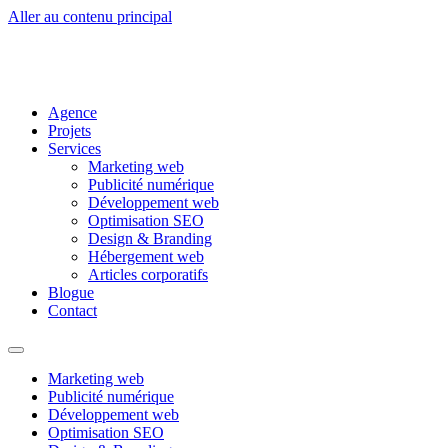
Aller au contenu principal
Agence
Projets
Services
Marketing web
Publicité numérique
Développement web
Optimisation SEO
Design & Branding
Hébergement web
Articles corporatifs
Blogue
Contact
Marketing web
Publicité numérique
Développement web
Optimisation SEO