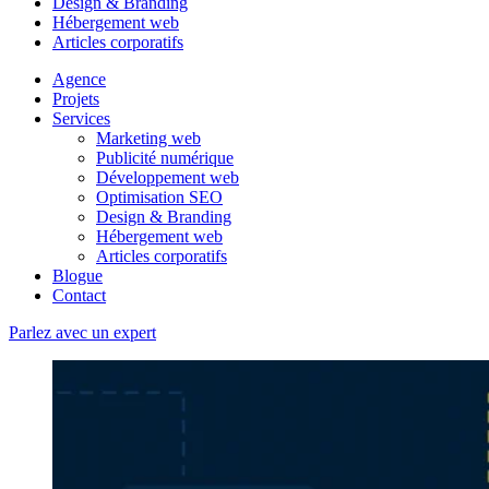
Design & Branding
Hébergement web
Articles corporatifs
Agence
Projets
Services
Marketing web
Publicité numérique
Développement web
Optimisation SEO
Design & Branding
Hébergement web
Articles corporatifs
Blogue
Contact
Parlez avec un expert